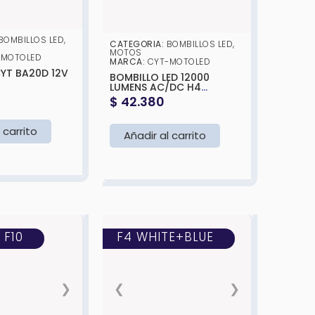
BOMBILLOS LED
,
CATEGORIA:
BOMBILLOS LED
,
MOTOS
-MOTOLED
MARCA:
CYT-MOTOLED
YT BA20D 12V
BOMBILLO LED 12000
LUMENS AC/DC H4
BLANCA-
$
42.380
 carrito
Añadir al carrito
 F10
F4 WHITE+BLUE
❯
❮
❯