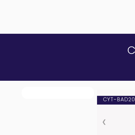
C
CYT-BAD20
❮