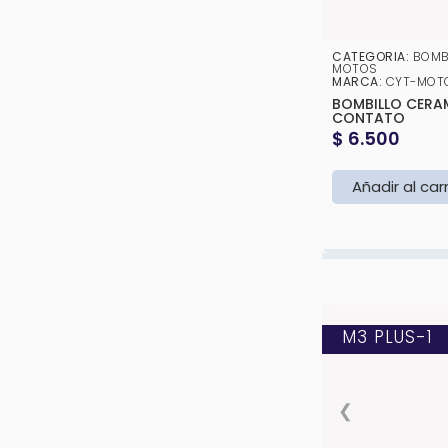
CATEGORIA:
BOMB
MOTOS
MARCA:
CYT-MOT
BOMBILLO CERAM
CONTATO
$
6.500
Añadir al car
M3 PLUS-1
❮