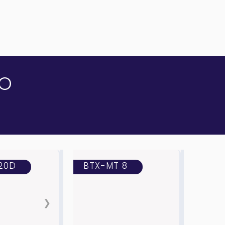
TO
20D
BTX-MT 8
❯