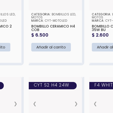
ILLOS LED
,
CATEGORIA:
BOMBILLOS LED
,
CATEGORIA:
MOTOS
MOTOS
OLED
MARCA:
CYT-MOTOLED
MARCA:
CYT
ICO 2
BOMBILLO CERAMICO H4
BOMBILLO C
COB
35W BU
$
6.500
$
2.600
rito
Añadir al carrito
Añadir al
CYT S2 H4 24W
F4 WHIT
❯
❮
❯
❮