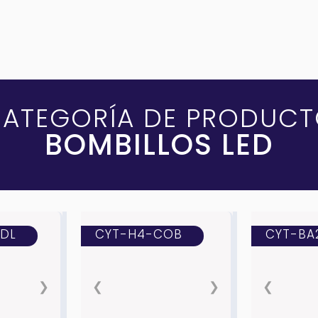
ATEGORÍA DE PRODUC
BOMBILLOS LED
DL
CYT-H4-COB
CYT-BA
❯
❮
❯
❮