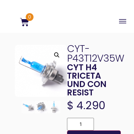
0
CYT-
P43T12V35W
CYT H4
TRICETA
UND CON
RESIST
$
4.290