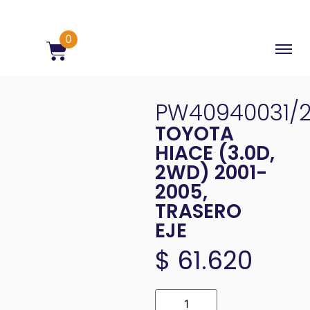
0
PW40940031/
TOYOTA
HIACE (3.0D,
2WD) 2001-
2005,
TRASERO
EJE
$
61.620