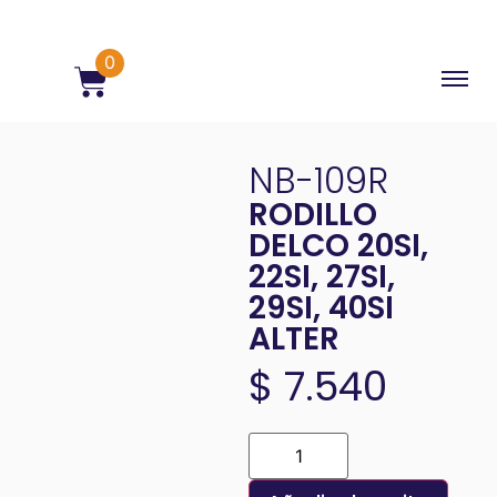
0
NB-109R
RODILLO
DELCO 20SI,
22SI, 27SI,
29SI, 40SI
ALTER
$
7.540