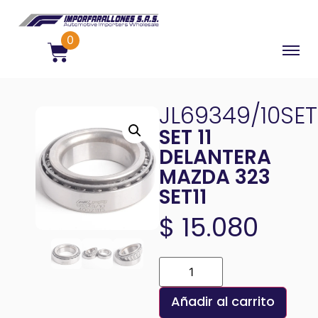
0
JL69349/10SET
SET 11
DELANTERA
MAZDA 323
SET11
$
15.080
Añadir al carrito