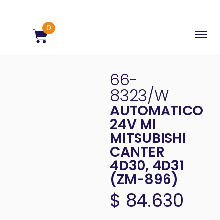
0
66-
8323/W
AUTOMATICO
24V MI
MITSUBISHI
CANTER
4D30, 4D31
(ZM-896)
$
84.630