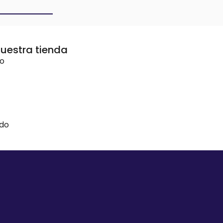
uestra tienda
vo
ido