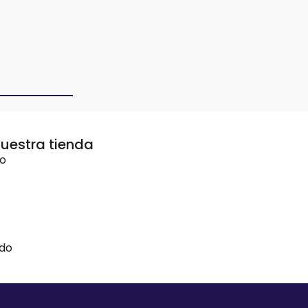
uestra tienda
vo
ido