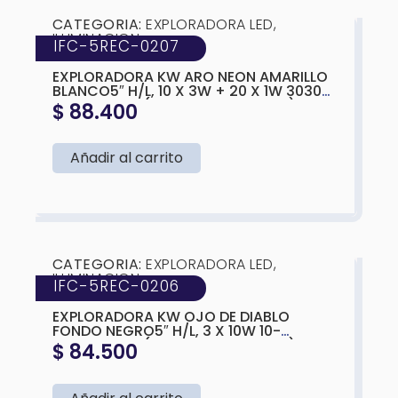
❮
❯
CATEGORIA:
EXPLORADORA LED
,
ILUMINACION
IFC-5REC-0207
MARCA:
IFC
EXPLORADORA KW ARO NEON AMARILLO
BLANCO5″ H/L, 10 X 3W + 20 X 1W 3030
SMD 10-30V, (BLANCA Y AMARILLA)
$
88.400
165X108X65MM
Añadir al carrito
❮
❯
CATEGORIA:
EXPLORADORA LED
,
ILUMINACION
IFC-5REC-0206
MARCA:
IFC
EXPLORADORA KW OJO DE DIABLO
FONDO NEGRO5″ H/L, 3 X 10W 10-
30V,BLANCA (BLANCA Y AMARILLA)
$
84.500
165X108X65MM