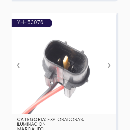
YH-53076
❮
❯
CATEGORIA:
EXPLORADORAS
,
ILUMINACION
MARCA:
IFC