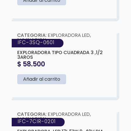
Añadir al carrito
❮
❯
CATEGORIA:
EXPLORADORA LED
,
ILUMINACION
IFC-3SQ-0601
MARCA:
IFC
EXPLORADORA TIPO CUADRADA 3 ,1/2
3AROS
$
58.500
Añadir al carrito
❮
❯
CATEGORIA:
EXPLORADORA LED
,
ILUMINACION
IFC-7CIR-0201
MARCA:
IFC