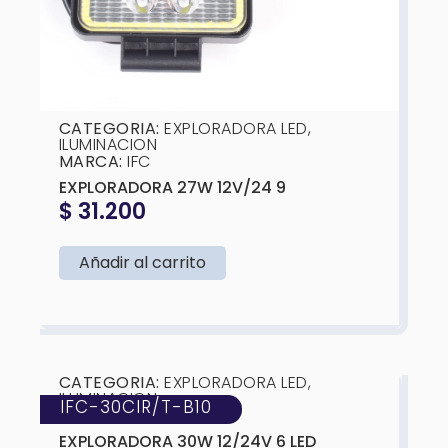
CATEGORIA:
EXPLORADORA LED
,
ILUMINACION
MARCA:
IFC
EXPLORADORA 27W 12V/24 9
$
31.200
Añadir al carrito
❮
❯
CATEGORIA:
EXPLORADORA LED
,
ILUMINACION
IFC-30CIR/T-B10
MARCA:
IFC
EXPLORADORA 30W 12/24V 6 LED