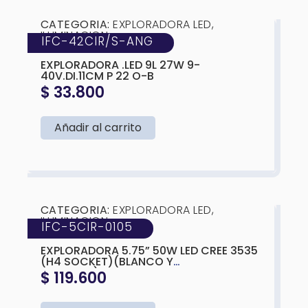
❮
❯
CATEGORIA:
EXPLORADORA LED
,
ILUMINACION
IFC-42CIR/S-ANG
MARCA:
IFC
EXPLORADORA .LED 9L 27W 9-
40V.DI.11CM P 22 O-B
$
33.800
Añadir al carrito
❮
❯
CATEGORIA:
EXPLORADORA LED
,
ILUMINACION
IFC-5CIR-0105
MARCA:
IFC
EXPLORADORA 5.75” 50W LED CREE 3535
(H4 SOCKET)(BLANCO Y
AMARILLO)143X75MM
$
119.600