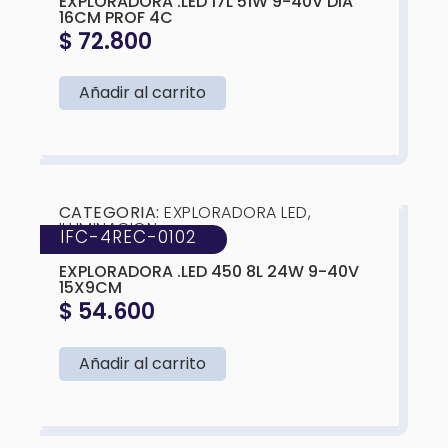
EXPLORADORA .LED 17L 51W 9-40V DIA
16CM PROF 4C
$
72.800
Añadir al carrito
❮
❯
CATEGORIA:
EXPLORADORA LED
,
ILUMINACION
IFC-4REC-0102
MARCA:
IFC
EXPLORADORA .LED 450 8L 24W 9-40V
15X9CM
$
54.600
Añadir al carrito