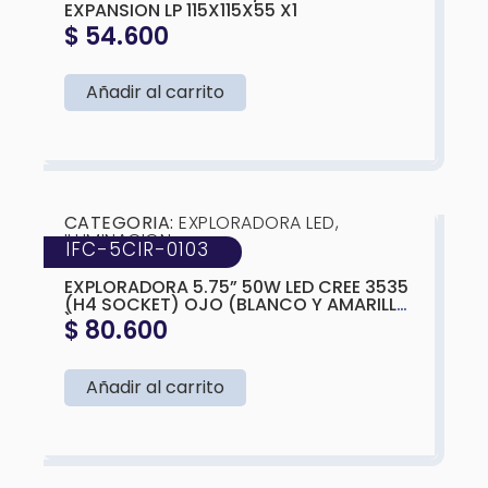
EXPANSION LP 115X115X55 X1
$
54.600
Añadir al carrito
❮
❯
CATEGORIA:
EXPLORADORA LED
,
ILUMINACION
IFC-5CIR-0103
MARCA:
IFC
EXPLORADORA 5.75” 50W LED CREE 3535
(H4 SOCKET) OJO (BLANCO Y AMARILLO
)143X75MM
$
80.600
Añadir al carrito