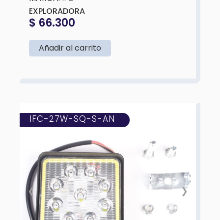
EXPLORADORA
$
66.300
Añadir al carrito
IFC-27W-SQ-S-AN
❮
❯