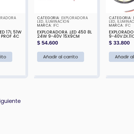
ORADORA
CATEGORIA:
EXPLORADORA
CATEGORIA:
LED
,
ILUMINACION
LED
,
ILUMINA
MARCA:
IFC
MARCA:
IFC
ED 17L 51W
EXPLORADORA .LED 450 8L
EXPLORADOR
 PROF 4C
24W 9-40V 15X9CM
9-40V.DI.11
$
54.600
$
33.800
rito
Añadir al carrito
Añadir al
iguiente