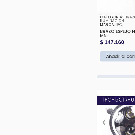
CATEGORIA:
BRAZ
ILUMINACION
MARCA:
IFC
BRAZO ESPEJO NPR 700 P
MN
$
147.160
Añadir al car
IFC-5CIR-0
❮