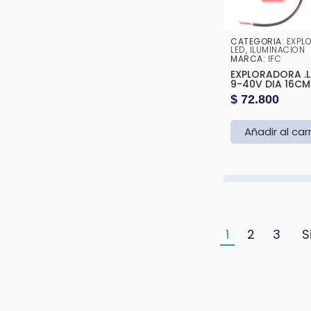
CATEGORIA:
EXPL
LED
,
ILUMINACION
MARCA:
IFC
EXPLORADORA .L
9-40V DIA 16CM
$
72.800
Añadir al car
1
2
3
S