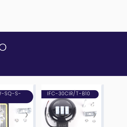
TO
W-SQ-S-
IFC-30CIR/T-B10
❯
❮
❯