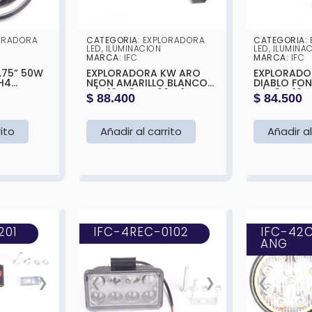
ORADORA
CATEGORIA:
EXPLORADORA
CATEGORIA:
LED
,
ILUMINACION
LED
,
ILUMINA
MARCA:
IFC
MARCA:
IFC
EXPLORADORA KW ARO
EXPLORADORA KW O
NEON AMARILLO BLANCO5″
DIABLO FO
H/L, 10 X 3W + 20 X 1W
H/L, 3 X 10W 10
$
88.400
$
84.500
X75MM
3030 SMD 10-30V,
30V,BLANCA
(BLANCA Y AMARILLA)
AMARILLA) 
165X108X65MM
rito
Añadir al carrito
Añadir al
201
IFC-4REC-0102
IFC-42C
ANG
❯
❮
❯
❮