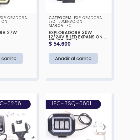
EXPLORADORA
CATEGORIA:
EXPLORADORA
CION
LED
,
ILUMINACION
MARCA:
IFC
 27W
EXPLORADORA 30W
12/24V 6 LED EXPANSION LP
115X115X55 X1
$
54.600
 carrito
Añadir al carrito
EC-0206
IFC-3SQ-0601
❯
❮
❯