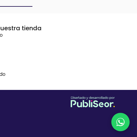
uestra tienda
vo
ido