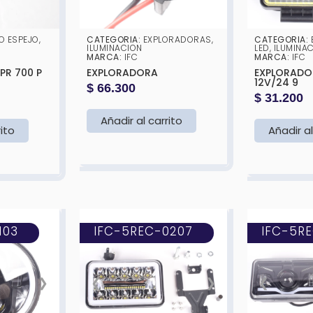
O ESPEJO
,
CATEGORIA:
EXPLORADORAS
,
CATEGORIA:
ILUMINACION
LED
,
ILUMINA
MARCA:
IFC
MARCA:
IFC
EXPLORADORA
EXPLORADORA
12V/24 9
$
66.300
$
31.200
Añadir al carrito
rito
Añadir al
103
IFC-5REC-0207
IFC-5R
❯
❮
❯
❮