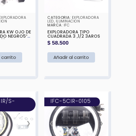
EXPLORADORA
CATEGORIA:
EXPLORADORA
CION
LED
,
ILUMINACION
MARCA:
IFC
JO DE
EXPLORADORA TIPO
NDO NEGRO5″
CUADRADA 3 ,1/2 3AROS
-
$
58.500
 (BLANCA Y
165X108X65MM
 carrito
Añadir al carrito
IR/S-
IFC-5CIR-0105
❯
❮
❯