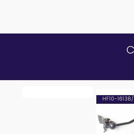
C
HF10-1613B
❮