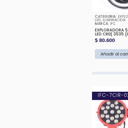
CATEGORIA:
EXPL
LED
,
ILUMINACION
MARCA:
IFC
EXPLORADORA 5.75” 50W
LED CREE 3535 (H4
SOCKET) OJO (BLANCO Y
$
80.600
AMARILLO )143
Añadir al car
IFC-7CIR-0
❮