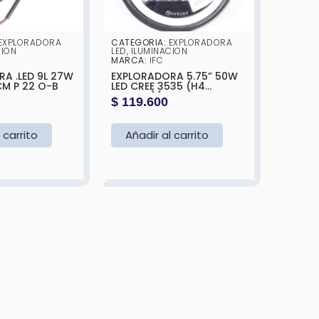
EXPLORADORA
CATEGORIA:
EXPLORADORA
CION
LED
,
ILUMINACION
MARCA:
IFC
A .LED 9L 27W
EXPLORADORA 5.75” 50W
CM P 22 O-B
LED CREE 3535 (H4
SOCKET)(BLANCO Y
$
119.600
AMARILLO)143X75MM
 carrito
Añadir al carrito