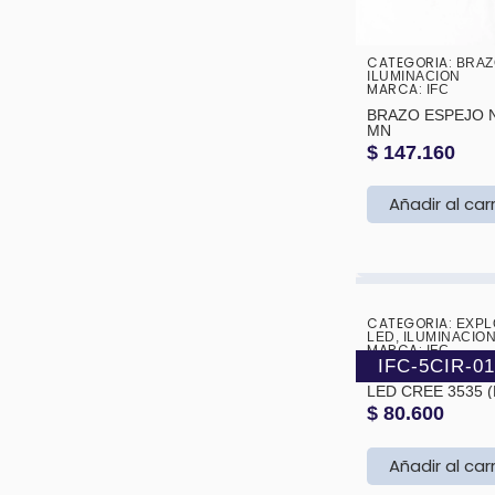
CATEGORIA:
BRAZ
ILUMINACION
MARCA:
IFC
BRAZO ESPEJO NPR 700 P
MN
$
147.160
Añadir al car
CATEGORIA:
❮
EXPL
LED
,
ILUMINACIO
MARCA:
IFC
IFC-5CIR-0
EXPLORADORA 5.75” 50W
LED CREE 3535 (H4
SOCKET) OJO (BLANCO Y
$
80.600
AMARILLO )143
Añadir al car