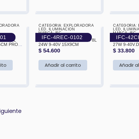
CATEGORIA:
CATEGORIA:
ORADORA
❯
❮
EXPLORADORA
❯
❮
N
LED
,
ILUMINACION
LED
,
ILUMIN
MARCA:
MARCA:
IFC
IFC
201
IFC-4REC-0102
IFC-42C
LED 17L
EXPLORADORA .LED 450 8L
EXPLORADO
16CM PROF
24W 9-40V 15X9CM
27W 9-40V.D
$
54.600
$
33.800
rito
Añadir al carrito
Añadir al
iguiente