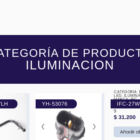
ATEGORÍA DE PRODUC
ILUMINACION
CATEGORIA:
❮
LED
,
ILUMIN
MARCA:
IFC
/LH
YH-53076
IFC-27W
EXPLORADORA 27W 
9
$
31.200
❯
❮
❯
Añadir al