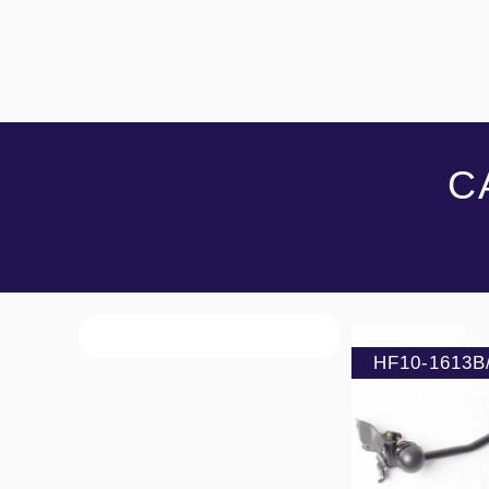
C
HF10-1613B
❮