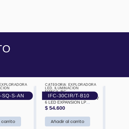
TO
CATEGORIA:
EXPLORADORA
❯
❮
EXPLORADORA
❯
ACION
LED
,
ILUMINACION
MARCA:
IFC
-SQ-S-AN
IFC-30CIR/T-B10
12V/24
EXPLORADORA 30W 12/24V
6 LED EXPANSION LP
115X115X55 X1
$
54.600
 carrito
Añadir al carrito