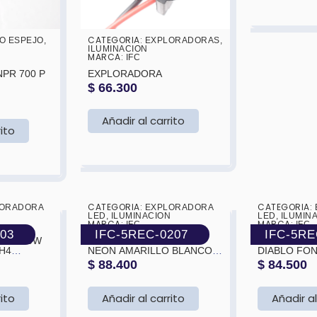
CATEGORIA:
O ESPEJO
,
EXPLORADORAS
,
ILUMINACION
MARCA:
IFC
EXPLORADORA
$
66.300
Añadir al carrito
rito
CATEGORIA:
CATEGORIA:
ORADORA
❯
❮
EXPLORADORA
❯
❮
N
LED
,
ILUMINACION
LED
,
ILUMIN
MARCA:
MARCA:
IFC
IFC
103
IFC-5REC-0207
IFC-5RE
EXPLORADORA KW ARO
EXPLORADORA KW O
NEON AMARILLO BLANCO5″
DIABLO FO
H/L, 10 X 3W + 20 X 1W 3030
H/L, 3 X 10W 10
$
88.400
$
84.500
X75MM
SMD 10-30V, (BLANCA Y
30V,BLANCA
AMARILLA) 165X108X65MM
AMARILLA) 
rito
Añadir al carrito
Añadir al