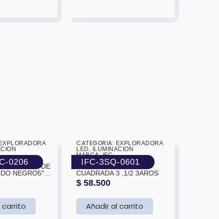
CATEGORIA:
EXPLORADORA
❯
❮
EXPLORADORA
❯
ACION
LED
,
ILUMINACION
MARCA:
IFC
C-0206
IFC-3SQ-0601
JO DE
EXPLORADORA TIPO
NDO NEGRO5″
CUADRADA 3 ,1/2 3AROS
-
$
58.500
 (BLANCA Y
165X108X65MM
 carrito
Añadir al carrito