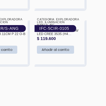
CATEGORIA:
EXPLORADORA
❯
❮
EXPLORADORA
❯
ACION
LED
,
ILUMINACION
MARCA:
IFC
IR/S-ANG
IFC-5CIR-0105
RA .LED 9L
EXPLORADORA 5.75” 50W
I.11CM P 22 O-B
LED CREE 3535 (H4
SOCKET)(BLANCO Y
$
119.600
AMARILLO)143X75MM
 carrito
Añadir al carrito