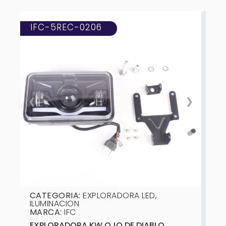
IFC-5REC-0206
❮
❯
CATEGORIA:
EXPLORADORA LED
,
ILUMINACION
MARCA:
IFC