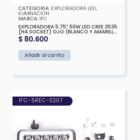
CATEGORIA:
EXPLORADORA LED
,
ILUMINACION
MARCA:
IFC
EXPLORADORA 5.75” 50W LED CREE 3535
(H4 SOCKET) OJO (BLANCO Y AMARILLO
)143X75MM
$
80.600
Añadir al carrito
IFC-5REC-0207