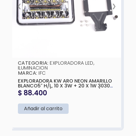
❮
❯
CATEGORIA:
EXPLORADORA LED
,
ILUMINACION
MARCA:
IFC
EXPLORADORA KW ARO NEON AMARILLO
BLANCO5″ H/L, 10 X 3W + 20 X 1W 3030
SMD 10-30V, (BLANCA Y AMARILLA)
$
88.400
165X108X65MM
Añadir al carrito