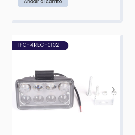
Añadir al carrito
IFC-4REC-0102
❮
❯