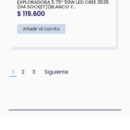
EXPLORADORA 5.75” 50W LED CREE 3535
(H4 SOCKET)(BLANCO Y
AMARILLO)143X75MM
$
119.600
Añadir al carrito
1
2
3
Siguiente