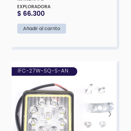
EXPLORADORA
$
66.300
Añadir al carrito
IFC-27W-SQ-S-AN
❮
❯