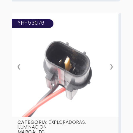
YH-53076
❮
❯
CATEGORIA:
EXPLORADORAS
,
ILUMINACION
MARCA:
IFC