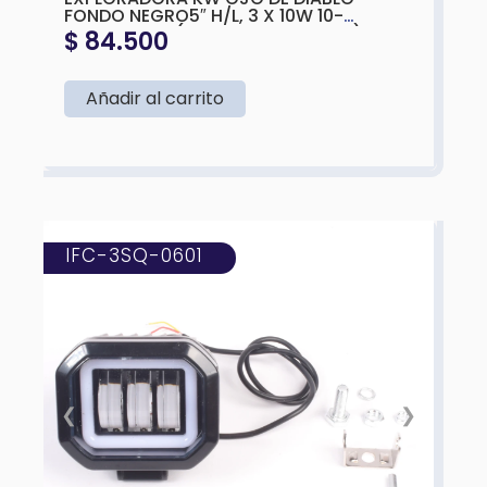
EXPLORADORA KW OJO DE DIABLO
FONDO NEGRO5″ H/L, 3 X 10W 10-
30V,BLANCA (BLANCA Y AMARILLA)
$
84.500
165X108X65MM
Añadir al carrito
IFC-3SQ-0601
❮
❯