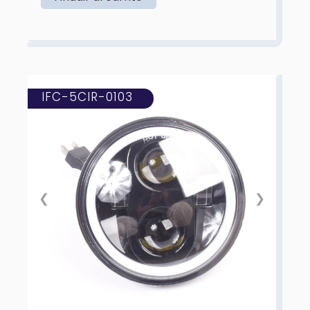
IFC-5CIR-0103
❮
❯