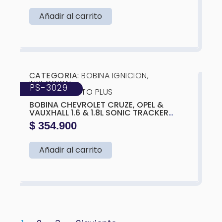
2016 (MOTOR 1.8L).CHEVROLET SONIC:
MODELOS 2012-2018 (MOTOR 1.6L).
Añadir al carrito
❮
❯
CATEGORIA:
BOBINA IGNICION
,
INYECCION
PS-3029
MARCA:
PRESTO PLUS
BOBINA CHEVROLET CRUZE, OPEL &
VAUXHALL 1.6 & 1.8L SONIC TRACKER
OEM; 55571790, 28163171 OTHERS: UF-
$
354.900
620, C1646
Añadir al carrito