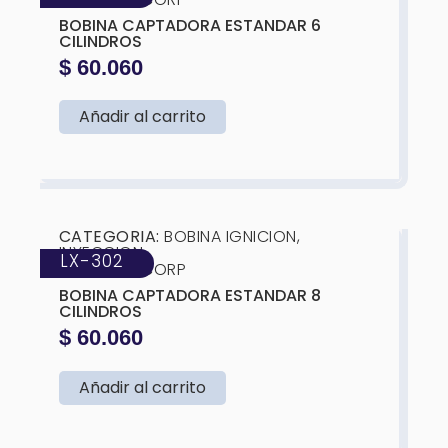
HICORP
BOBINA CAPTADORA ESTANDAR 6
CILINDROS
$
60.060
Añadir al carrito
❮
❯
CATEGORIA:
BOBINA IGNICION
,
INYECCION
LX-302
MARCA:
HICORP
BOBINA CAPTADORA ESTANDAR 8
CILINDROS
$
60.060
Añadir al carrito