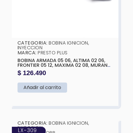
CATEGORIA:
BOBINA IGNICION
,
INYECCION
MARCA:
PRESTO PLUS
BOBINA ARMADA 05 06, ALTIMA 02 06,
FRONTIER 05 12, MAXIMA 02 08, MURANO
03 07, PATHFINDER 03 12, QUEST 04 09, X
$
126.490
TERRA 05 12,SUZUKI EQUATOR 09 12
NISSAN MURANO PATHFINDER
OEM:22433-8J115, 11C,22448-8J111,115
Añadir al carrito
OTHERS: C1406, UF-349
❮
❯
CATEGORIA:
BOBINA IGNICION
,
INYECCION
LX-309
MARCA: