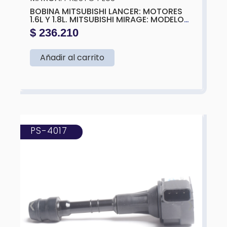
BOBINA MITSUBISHI LANCER: MOTORES
1.6L Y 1.8L. MITSUBISHI MIRAGE: MODELOS
COMPATIBLES CON ESTA ARQUITECTURA
$
236.210
DE MOTOR.DODGE BRISA
Añadir al carrito
PS-4017
❮
❯