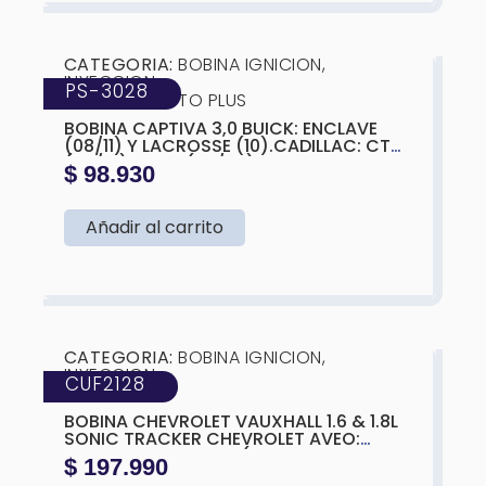
❮
❯
CATEGORIA:
BOBINA IGNICION
,
INYECCION
PS-3028
MARCA:
PRESTO PLUS
BOBINA CAPTIVA 3,0 BUICK: ENCLAVE
(08/11) Y LACROSSE (10).CADILLAC: CTS
(08/10) Y SRX (07/08).GMC: ACADIA
$
98.930
(07/11).CHEVROLET: EQUINOX
(08/09).PONTIAC: G6 (07/09) Y G8
(08/09).
Añadir al carrito
❮
❯
CATEGORIA:
BOBINA IGNICION
,
INYECCION
CUF2128
MARCA:
WAI
BOBINA CHEVROLET VAUXHALL 1.6 & 1.8L
SONIC TRACKER CHEVROLET AVEO:
MODELOS 2009-2011 (VERSIONES 1.4L Y
$
197.990
1.6L).CHEVROLET CRUZE: MODELOS 2011-