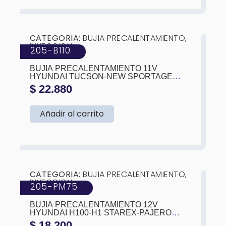
❮
❯
CATEGORIA:
BUJIA PRECALENTAMIENTO
,
INYECCION
205-B110
MARCA:
KTC
BUJIA PRECALENTAMIENTO 11V
HYUNDAI TUCSON-NEW SPORTAGE
(36710-
$
22.880
Añadir al carrito
❮
❯
CATEGORIA:
BUJIA PRECALENTAMIENTO
,
INYECCION
205-PM75
MARCA:
KTC
BUJIA PRECALENTAMIENTO 12V
HYUNDAI H100-H1 STAREX-PAJERO
4D55-4D55T-4D56-4D56T 82-90
$
18.200