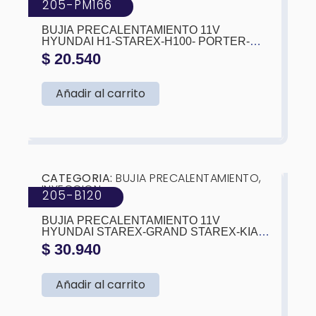
205-PM166
MARCA:
KTC
BUJIA PRECALENTAMIENTO 11V
HYUNDAI H1-STAREX-H100- PORTER-
GALLOPER (36710-42020) (L:97MM)
$
20.540
Añadir al carrito
❮
❯
CATEGORIA:
BUJIA PRECALENTAMIENTO
,
INYECCION
205-B120
MARCA:
KTC
BUJIA PRECALENTAMIENTO 11V
HYUNDAI STAREX-GRAND STAREX-KIA
POR
$
30.940
Añadir al carrito