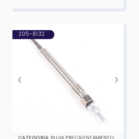
205-B132
❮
❯
CATEGORIA:
BUJIA PRECALENTAMIENTO
,