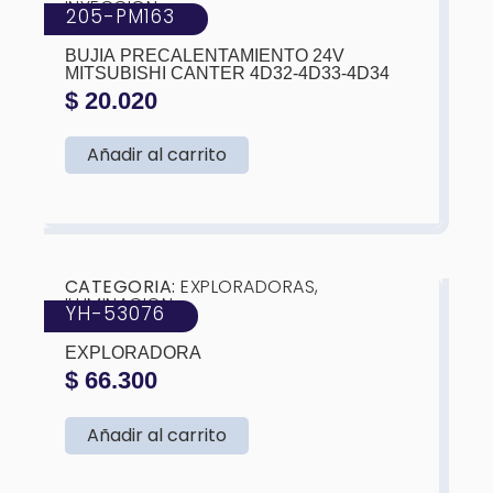
INYECCION
205-PM163
MARCA:
KTC
BUJIA PRECALENTAMIENTO 24V
MITSUBISHI CANTER 4D32-4D33-4D34
$
20.020
Añadir al carrito
❮
❯
CATEGORIA:
EXPLORADORAS
,
ILUMINACION
YH-53076
MARCA:
IFC
EXPLORADORA
$
66.300
Añadir al carrito