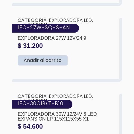
❮
❯
CATEGORIA:
EXPLORADORA LED
,
ILUMINACION
IFC-27W-SQ-S-AN
MARCA:
IFC
EXPLORADORA 27W 12V/24 9
$
31.200
Añadir al carrito
❮
❯
CATEGORIA:
EXPLORADORA LED
,
ILUMINACION
IFC-30CIR/T-B10
MARCA:
IFC
EXPLORADORA 30W 12/24V 6 LED
EXPANSION LP 115X115X55 X1
$
54.600