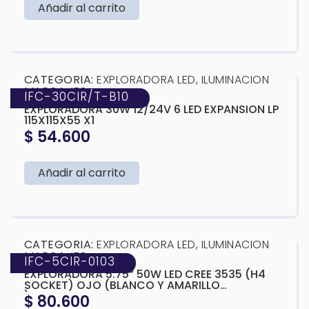
Añadir al carrito
❮
❯
CATEGORIA:
EXPLORADORA LED
,
ILUMINACION
MARCA:
IFC
IFC-30CIR/T-B10
EXPLORADORA 30W 12/24V 6 LED EXPANSION LP
115X115X55 X1
$
54.600
Añadir al carrito
❮
❯
CATEGORIA:
EXPLORADORA LED
,
ILUMINACION
MARCA:
IFC
IFC-5CIR-0103
EXPLORADORA 5.75” 50W LED CREE 3535 (H4
SOCKET) OJO (BLANCO Y AMARILLO
)143X75MM
$
80.600