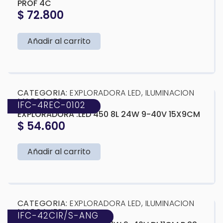
PROF 4C
$
72.800
Añadir al carrito
❮
❯
CATEGORIA:
EXPLORADORA LED
,
ILUMINACION
MARCA:
IFC
IFC-4REC-0102
EXPLORADORA .LED 450 8L 24W 9-40V 15X9CM
$
54.600
Añadir al carrito
❮
❯
CATEGORIA:
EXPLORADORA LED
,
ILUMINACION
MARCA:
IFC
IFC-42CIR/S-ANG