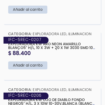
Añadir al carrito
❮
❯
CATEGORIA:
EXPLORADORA LED
,
ILUMINACION
MARCA:
IFC
IFC-5REC-0207
EXPLORADORA KW ARO NEON AMARILLO
BLANCO5″ H/L, 10 X 3W + 20 X 1W 3030 SMD 10-
30V, (BLANCA Y AMARILLA) 165X108X65MM
$
88.400
Añadir al carrito
❮
❯
CATEGORIA:
EXPLORADORA LED
,
ILUMINACION
MARCA:
IFC
IFC-5REC-0206
EXPLORADORA KW OJO DE DIABLO FONDO
NEGRO5″ H/L, 3 X 10W 10-30V,BLANCA (BLANCA