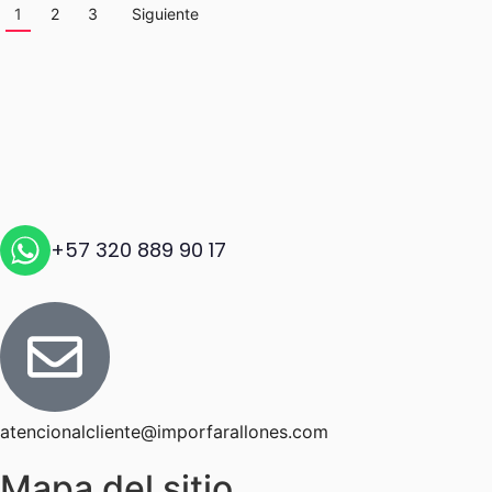
1
2
3
Siguiente
+57 320 889 90 17
atencionalcliente@imporfarallones.com
Mapa del sitio