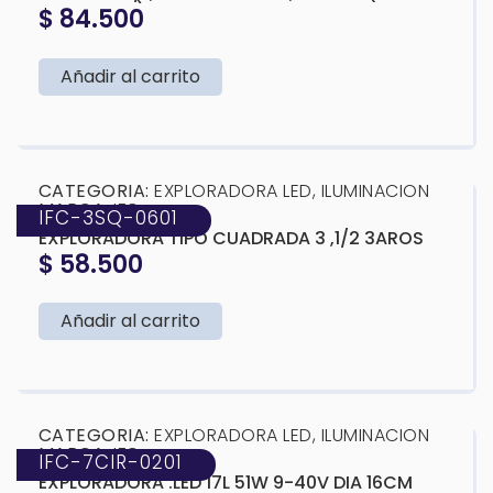
Y AMARILLA) 165X108X65MM
$
84.500
Añadir al carrito
❮
❯
CATEGORIA:
EXPLORADORA LED
,
ILUMINACION
MARCA:
IFC
IFC-3SQ-0601
EXPLORADORA TIPO CUADRADA 3 ,1/2 3AROS
$
58.500
Añadir al carrito
❮
❯
CATEGORIA:
EXPLORADORA LED
,
ILUMINACION
MARCA:
IFC
IFC-7CIR-0201
EXPLORADORA .LED 17L 51W 9-40V DIA 16CM