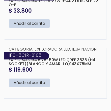
EXPLORADORA .LED 9L 27W 9-40V.DI.11CM P 22
O-B
$
33.800
Añadir al carrito
❮
❯
CATEGORIA:
EXPLORADORA LED
,
ILUMINACION
MARCA:
IFC
IFC-5CIR-0105
EXPLORADORA 5.75” 50W LED CREE 3535 (H4
SOCKET)(BLANCO Y AMARILLO)143X75MM
$
119.600
Añadir al carrito