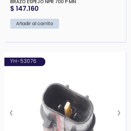
BRAZO ESPEJO NPR 700 P MN
$
147.160
Añadir al carrito
YH-53076
❮
❯