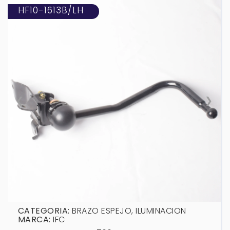
HF10-1613B/LH
❮
❯
CATEGORIA:
BRAZO ESPEJO
,
ILUMINACION
MARCA:
IFC