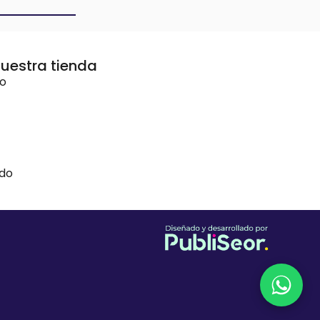
uestra tienda
vo
ido